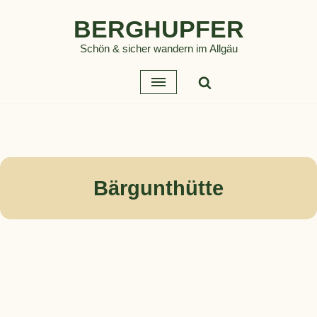
BERGHUPFER
Zum
Schön & sicher wandern im Allgäu
Inhalt
springen
Bärgunthütte