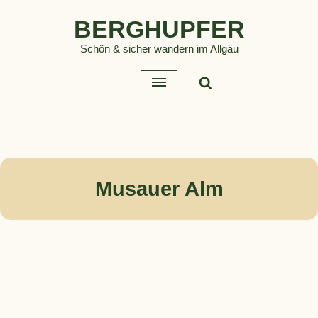
BERGHUPFER
Zum
Schön & sicher wandern im Allgäu
Inhalt
springen
Musauer Alm