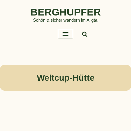
BERGHUPFER
Zum
Schön & sicher wandern im Allgäu
Inhalt
springen
Weltcup-Hütte