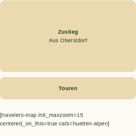
Zustieg
Aus Oberstdorf
Touren
[travelers-map init_maxzoom=15
centered_on_this=true cats=huetten-alpen]