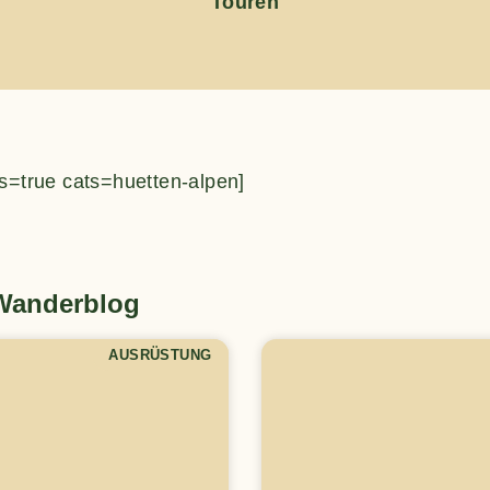
Touren
s=true cats=huetten-alpen]
 Wanderblog
AUSRÜSTUNG