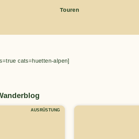
Touren
s=true cats=huetten-alpen]
 Wanderblog
AUSRÜSTUNG