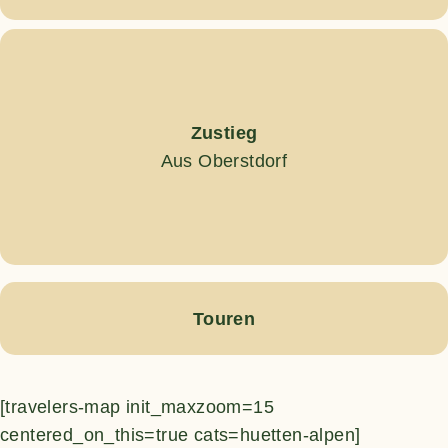
Zustieg
Aus Oberstdorf
Touren
[travelers-map init_maxzoom=15
centered_on_this=true cats=huetten-alpen]