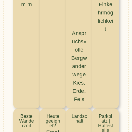
m m
Einke
hrmög
lichkei
t
Anspr
uchsv
olle
Bergw
ander
wege
Kies,
Erde,
Fels
Beste
Heute
Landsc
Parkpl
Wande
geeign
haft
atz |
rzeit
et?
Haltest
elle