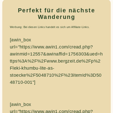
Perfekt für die nächste
Wanderung
Werbung: Bei diesen Links handelt es sich um Affiliate-Links.
[awin_box
url="https://www.awin1.com/cread.php?
awinmid=12557&awinaffid=1756303&ued=h
ttps%3A%2F%2Fwww.bergzeit.de%2Fp%2
Fleki-khumbu-lite-as-
stoecke%2F5048710%2F%23itemId%3D50
48710-001"]
[awin_box
url="https://www.awin1.com/cread.php?