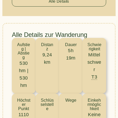
Alle Details
Alle Details zur Wanderung
Aufstie
Distan
Dauer
Schwie
g |
z
rigkeit
5h
Abstie
9,24
Mittel
g
19m
km
schwe
530
r
hm |
T3
530
hm
Höchst
Schlüs
Wege
Einkeh
er
selstell
rmöglic
Punkt
e
hkeit
1110
Keine