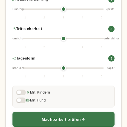
Einsteiger
Experte
1
2
3
4
5
Trittsicherheit
3
unsicher
sehr sicher
1
2
3
4
5
Tagesform
3
kränklich
topfit
1
2
3
4
5
Mit Kindern
Mit Hund
Machbarkeit prüfen