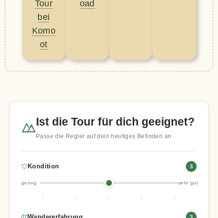
Tour
oad
bei
Komo
ot
Ist die Tour für dich geeignet?
Passe die Regler auf dein heutiges Befinden an
Kondition
3
gering
sehr gut
1
2
3
4
5
Wandererfahrung
3