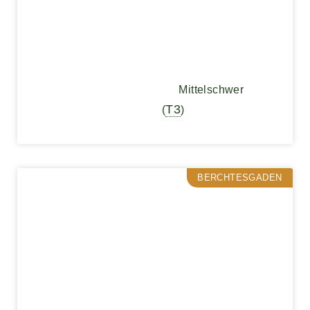
Mittelschwer
T3
(
)
BERCHTESGADEN