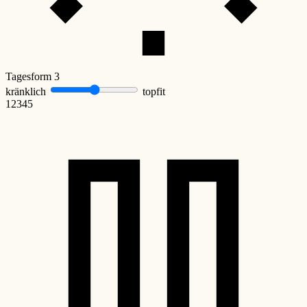
Tagesform
3
kränklich
topfit
1
2
3
4
5