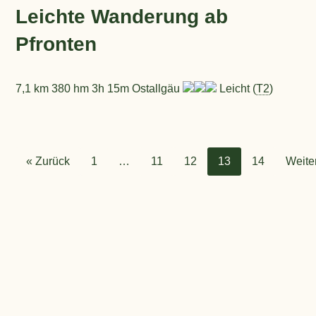
Leichte Wanderung ab
Pfronten
7,1 km 380 hm 3h 15m Ostallgäu
Leicht (
T2
)
« Zurück
1
…
11
12
13
14
Weite