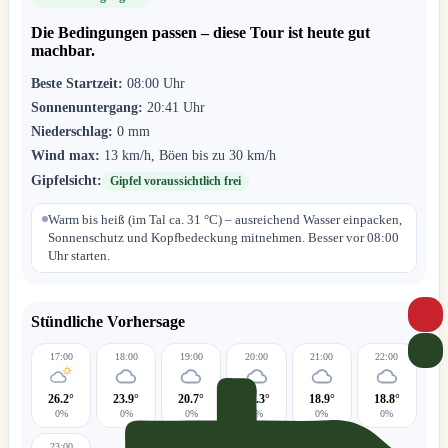
Die Bedingungen passen – diese Tour ist heute gut
machbar.
Beste Startzeit:
08:00 Uhr
Sonnenuntergang:
20:41 Uhr
Niederschlag:
0 mm
Wind max:
13 km/h, Böen bis zu 30 km/h
Gipfelsicht:
Gipfel voraussichtlich frei
Warm bis heiß (im Tal ca. 31 °C) – ausreichend Wasser einpacken,
Sonnenschutz und Kopfbedeckung mitnehmen. Besser vor 08:00
Uhr starten.
Stündliche Vorhersage
17:00
18:00
19:00
20:00
21:00
22:00
26.2°
23.9°
20.7°
19.3°
18.9°
18.8°
0%
0%
0%
0%
0%
0%
23:00