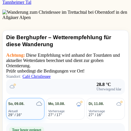
Tannheimer Tal
Die Berghupfer – Wetterempfehlung für
diese Wanderung
Achtung:
Diese Empfehlung wird anhand der Tourdaten und
aktueller Wetterdaten berechnet und dient zur groben
Orientierung.
Prüfe unbedingt die Bedingungen vor Ort!
Standort:
Café Christlessee
28.8 °C
Überwiegend klar
So, 09.08.
Mo, 10.08.
Di, 11.08.
Aktuell
Vorhersage
Vorhersage
29° / 16°
27° / 17°
27° / 16°
Tour heute geeignet