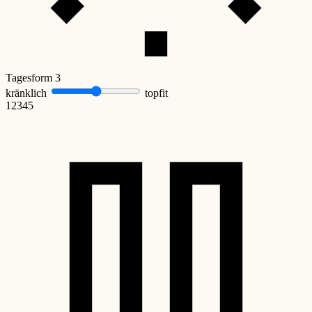
Tagesform
3
kränklich
topfit
1
2
3
4
5