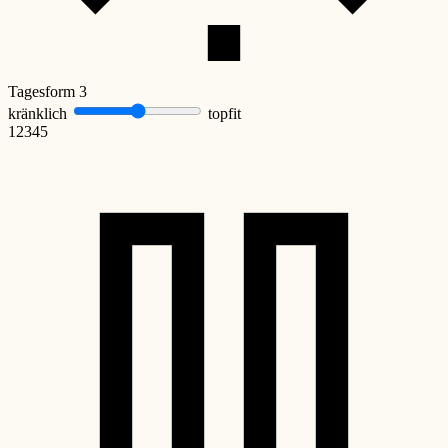
Tagesform
3
kränklich
topfit
1
2
3
4
5