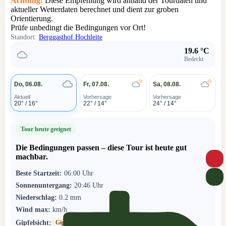
Achtung:
Diese Empfehlung wird anhand der Tourdaten und
aktueller Wetterdaten berechnet und dient zur groben
Orientierung.
Prüfe unbedingt die Bedingungen vor Ort!
Standort:
Berggasthof Hochleite
19.6 °C
Bedeckt
Do, 06.08.
Fr, 07.08.
Sa, 08.08.
Aktuell
Vorhersage
Vorhersage
20° / 16°
22° / 14°
24° / 14°
Tour heute geeignet
Die Bedingungen passen – diese Tour ist heute gut
machbar.
Beste Startzeit:
06:00 Uhr
Sonnenuntergang:
20:46 Uhr
Niederschlag:
0.2 mm
Wind max:
km/h
Gipfelsicht:
Gipfel zeitweise in Wolken