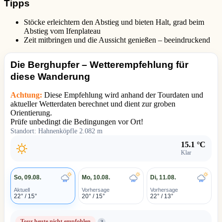
Tipps
Stöcke erleichtern den Abstieg und bieten Halt, grad beim
Abstieg vom Ifenplateau
Zeit mitbringen und die Aussicht genießen – beeindruckend
Die Berghupfer – Wetterempfehlung für
diese Wanderung
Achtung:
Diese Empfehlung wird anhand der Tourdaten und
aktueller Wetterdaten berechnet und dient zur groben
Orientierung.
Prüfe unbedingt die Bedingungen vor Ort!
Standort: Hahnenköpfle 2.082 m
15.1 °C
Klar
So, 09.08.
Mo, 10.08.
Di, 11.08.
Aktuell
Vorhersage
Vorhersage
22° / 15°
20° / 15°
22° / 13°
Tour heute nicht empfohlen
?