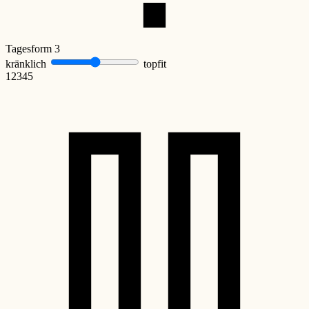
Tagesform
3
kränklich
topfit
1
2
3
4
5