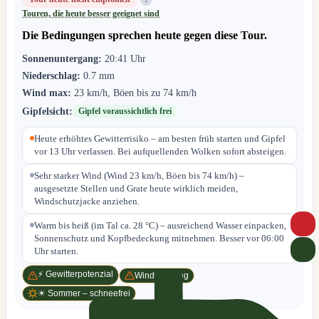
Touren, die heute besser geeignet sind
Die Bedingungen sprechen heute gegen diese Tour.
Sonnenuntergang:
20:41 Uhr
Niederschlag:
0.7 mm
Wind max:
23 km/h, Böen bis zu 74 km/h
Gipfelsicht:
Gipfel voraussichtlich frei
Heute erhöhtes Gewitterrisiko – am besten früh starten und Gipfel
vor 13 Uhr verlassen. Bei aufquellenden Wolken sofort absteigen.
Sehr starker Wind (Wind 23 km/h, Böen bis 74 km/h) –
ausgesetzte Stellen und Grate heute wirklich meiden,
Windschutzjacke anziehen.
Warm bis heiß (im Tal ca. 28 °C) – ausreichend Wasser einpacken,
Sonnenschutz und Kopfbedeckung mitnehmen. Besser vor 06:00
Uhr starten.
⚡ Gewitterpotenzial
Windwarnung
☀ Sommer – schneefrei