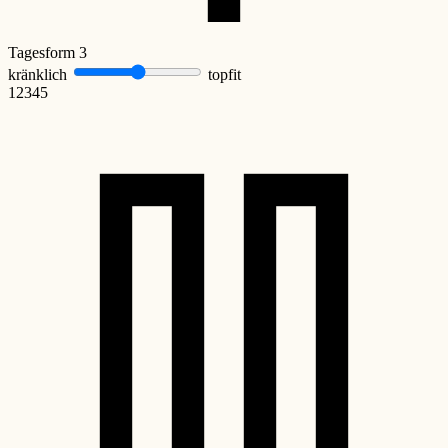
Tagesform
3
kränklich
topfit
1
2
3
4
5