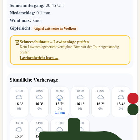
Sonnenuntergang:
20:45 Uhr
Niederschlag:
0.1 mm
Wind max:
km/h
Gipfelsicht:
Gipfel zeitweise in Wolken
Schneeschuhtour – Lawinenlage prüfen
⏳
Kein Lawinenlagebericht verfügbar. Bitte vor der Tour eigenständig
prüfen.
Lawinenbericht lesen →
Stündliche Vorhersage
07:00
08:00
09:00
10:00
11:00
12:00
16.3°
16.3°
15.7°
16.1°
16.2°
15.4°
0%
0%
0%
0%
0%
0%
0.1 mm
13:00
14:00
15:00
16:00
15.6°
15.3°
15.2°
15.6°