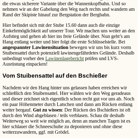
die etwas sicherere Variante über die Wannenkopfbahn. Und so
nehmen wir an der Gabelung den Weg nach rechts und wandern am
Rand der Skipiste hinauf zur Bergstation der Bergbahn.
Hier befindet sich mit der Stube 15.60 dann auch die einzige
Einkehrmöglichkeit auf unserer Tour. Wir machen uns weiter an den
Aufstieg und gehen ab hier ins freie Gelände über. Nun geht’s am
Hang entlang weiter und hier folgt die erste Schlüsselstelle. Bei
angespannter Lawinensituation
bewegen wir uns bis kurz vorm
Stuibensattel durch potenziell lawinengefährdetes Gelände. Deshalb
unbedingt vorher den
Lawinenlagebericht
prüfen und LVS-
Ausrüstung einpacken!
Vom Stuibensattel auf den Bschießer
Nachdem wir den Hang hinter uns gelassen haben erreichen wir
schließlich den Stuibensattel. Hier wählen wir den Weg geradeaus
und dieser zeichnet sich eigentlich schon recht gut vor uns ab. Noch
ein paar Höhenmeter durch Latschen und dann am Rücken entlang
weiter bergauf.
Gut zu wissen
: Der Rücken des Bschießers ist oft
durch den Wind abgeblasen / teils verblasen. Schau dir deshalb
Weiterweg so weit wie möglich an, denn an manchen Tagen ist es
hier schlauer die Schneeschuhe zu deponieren und ohne diese
weiterzuwandern, ggf. mit Grödel.