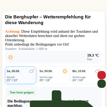
Die Berghupfer – Wetterempfehlung für
diese Wanderung
Achtung:
Diese Empfehlung wird anhand der Tourdaten und
aktueller Wetterdaten berechnet und dient zur groben
Orientierung.
Prüfe unbedingt die Bedingungen vor Ort!
Standort: Schönkahler 1.688 m
19.3 °C
Klar
Sa, 08.08.
So, 09.08.
Mo, 10.08.
Aktuell
Vorhersage
Vorhersage
23° / 13°
26° / 16°
24° / 16°
Tour heute geeignet
Die Bedingungen passen – diese Tour ist heute gut
machbar.