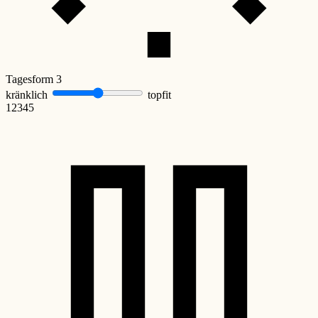
Tagesform
3
kränklich
topfit
1
2
3
4
5